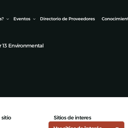
s?
Eventos
Directorio de Proveedores
Conocimient
 13 Environmental
Conexión AMF
Biblioteca
ipo
Webinars Técnicos
Estudios y
onvenios
Visitas técnicas
Expo Rail
Semana de Seguridad Vial Ferroviaria
Seminarios Web
sitio
Sitios de interes