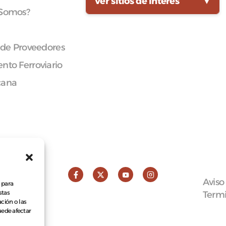
Ver sitios de interés
▼
 Somos?
 de Proveedores
nto Ferroviario
cana
Aviso
 para
stas
Termi
ción o las
puede afectar