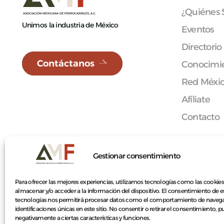
¿Quiénes
Unimos la industria de México
Eventos
Directorio
Contáctanos
Conocimie
Red Méxi
Afíliate
Contacto
Gestionar consentimiento
© 2026 Asociación Mexicana de Ferrocarriles A.C.
Para ofrecer las mejores experiencias, utilizamos tecnologías como las cookies
almacenar y/o acceder a la información del dispositivo. El consentimiento de e
tecnologías nos permitirá procesar datos como el comportamiento de navega
identificaciones únicas en este sitio. No consentir o retirar el consentimiento, 
negativamente a ciertas características y funciones.