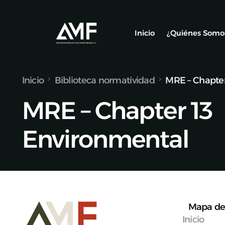
Inicio
¿Quiénes Somo
Inicio
Biblioteca normatividad
MRE – Chapter
Socios
MRE – Chapter 13
Nuestro Equ
Alianzas y C
Environmental
Mapa de 
Inicio