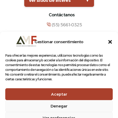
Ver sitios de interés
▼
Contáctanos
(55) 5661-0325
comunicacion@amf.org.mx
Gestionar consentimiento
Manuel María Contreras 133, Cuauhtémoc,
Cuauhtémoc, 06500, Ciudad de México.
Para ofrecer las mejores experiencias, utilizamos tecnologías como las
cookies para almacenar y/o acceder a la información del dispositivo. El
consentimiento de estas tecnologías nos permitirá procesar datos como el
comportamiento de navegación o las identificaciones únicas en este sitio.
No consentir o retirar el consentimiento, puede afectar negativamente a
ciertas características y funciones.
© 2026 Asociación Mexicana de Ferrocarriles A.C.
Aceptar
Denegar
Aviso de Privacidad
Ver preferencias