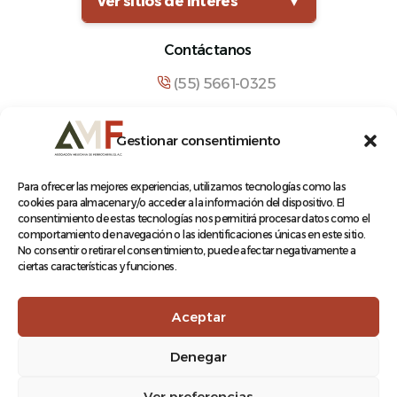
Ver sitios de interés
▼
Contáctanos
(55) 5661-0325
comunicacion@amf.org.mx
Gestionar consentimiento
Manuel María Contreras 133, Cuauhtémoc,
Cuauhtémoc, 06500, Ciudad de México.
Para ofrecer las mejores experiencias, utilizamos tecnologías como las
cookies para almacenar y/o acceder a la información del dispositivo. El
consentimiento de estas tecnologías nos permitirá procesar datos como el
comportamiento de navegación o las identificaciones únicas en este sitio.
No consentir o retirar el consentimiento, puede afectar negativamente a
ciertas características y funciones.
© 2026 Asociación Mexicana de Ferrocarriles A.C.
Aceptar
Denegar
Aviso de Privacidad
Ver preferencias