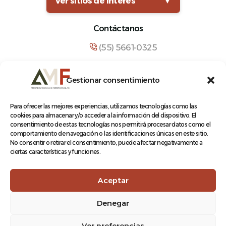
Ver sitios de interés
▼
Contáctanos
(55) 5661-0325
comunicacion@amf.org.mx
Gestionar consentimiento
Manuel María Contreras 133, Cuauhtémoc,
Cuauhtémoc, 06500, Ciudad de México.
Para ofrecer las mejores experiencias, utilizamos tecnologías como las
cookies para almacenar y/o acceder a la información del dispositivo. El
consentimiento de estas tecnologías nos permitirá procesar datos como el
comportamiento de navegación o las identificaciones únicas en este sitio.
No consentir o retirar el consentimiento, puede afectar negativamente a
ciertas características y funciones.
© 2026 Asociación Mexicana de Ferrocarriles A.C.
Aceptar
Denegar
Aviso de Privacidad
Ver preferencias