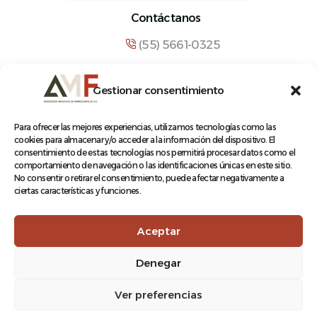
Contáctanos
(55) 5661-0325
comunicacion@amf.org.mx
Gestionar consentimiento
Manuel María Contreras 133, Cuauhtémoc,
Cuauhtémoc, 06500, Ciudad de México.
Para ofrecer las mejores experiencias, utilizamos tecnologías como las
cookies para almacenar y/o acceder a la información del dispositivo. El
consentimiento de estas tecnologías nos permitirá procesar datos como el
comportamiento de navegación o las identificaciones únicas en este sitio.
No consentir o retirar el consentimiento, puede afectar negativamente a
ciertas características y funciones.
© 2026 Asociación Mexicana de Ferrocarriles A.C.
Aceptar
Denegar
Aviso de Privacidad
Ver preferencias
Terminos y condiciones
Log In