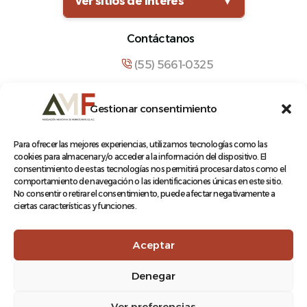
Ver sitios de interés
▼
Contáctanos
(55) 5661-0325
comunicacion@amf.org.mx
Gestionar consentimiento
Manuel María Contreras 133, Cuauhtémoc,
Cuauhtémoc, 06500, Ciudad de México.
Para ofrecer las mejores experiencias, utilizamos tecnologías como las
cookies para almacenar y/o acceder a la información del dispositivo. El
consentimiento de estas tecnologías nos permitirá procesar datos como el
comportamiento de navegación o las identificaciones únicas en este sitio.
No consentir o retirar el consentimiento, puede afectar negativamente a
ciertas características y funciones.
© 2026 Asociación Mexicana de Ferrocarriles A.C.
Aceptar
Denegar
Aviso de Privacidad
Ver preferencias