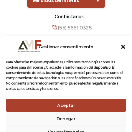
Ver sitios de interés
▼
Contáctanos
(55) 5661-0325
comunicacion@amf.org.mx
Gestionar consentimiento
Manuel María Contreras 133, Cuauhtémoc,
Cuauhtémoc, 06500, Ciudad de México.
Para ofrecer las mejores experiencias, utilizamos tecnologías como las
cookies para almacenar y/o acceder a la información del dispositivo. El
consentimiento de estas tecnologías nos permitirá procesar datos como el
comportamiento de navegación o las identificaciones únicas en este sitio.
No consentir o retirar el consentimiento, puede afectar negativamente a
ciertas características y funciones.
© 2026 Asociación Mexicana de Ferrocarriles A.C.
Aceptar
Denegar
Aviso de Privacidad
Ver preferencias