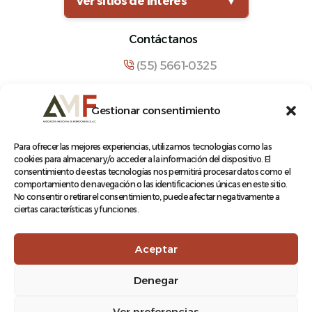
Ver sitios de interés
▼
Contáctanos
(55) 5661-0325
comunicacion@amf.org.mx
Gestionar consentimiento
Manuel María Contreras 133, Cuauhtémoc,
Cuauhtémoc, 06500, Ciudad de México.
Para ofrecer las mejores experiencias, utilizamos tecnologías como las
cookies para almacenar y/o acceder a la información del dispositivo. El
consentimiento de estas tecnologías nos permitirá procesar datos como el
comportamiento de navegación o las identificaciones únicas en este sitio.
No consentir o retirar el consentimiento, puede afectar negativamente a
ciertas características y funciones.
© 2026 Asociación Mexicana de Ferrocarriles A.C.
Aceptar
Denegar
Aviso de Privacidad
Ver preferencias