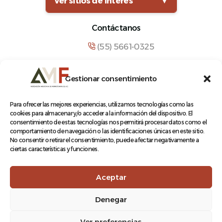
Ver sitios de interés
▼
Contáctanos
(55) 5661-0325
comunicacion@amf.org.mx
Gestionar consentimiento
Manuel María Contreras 133, Cuauhtémoc,
Cuauhtémoc, 06500, Ciudad de México.
Para ofrecer las mejores experiencias, utilizamos tecnologías como las
cookies para almacenar y/o acceder a la información del dispositivo. El
consentimiento de estas tecnologías nos permitirá procesar datos como el
comportamiento de navegación o las identificaciones únicas en este sitio.
No consentir o retirar el consentimiento, puede afectar negativamente a
ciertas características y funciones.
© 2026 Asociación Mexicana de Ferrocarriles A.C.
Aceptar
Denegar
Aviso de Privacidad
Ver preferencias