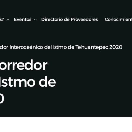
s?
Eventos
Directorio de Proveedores
Conocimient
edor Interoceánico del Istmo de Tehuantepec 2020
Conexión AMF
Biblioteca
Corredor
ipo
Webinars Técnicos
Estudios y
onvenios
Visitas técnicas
 Istmo de
Expo Rail
0
Semana de Seguridad Vial Ferroviaria
Seminarios Web