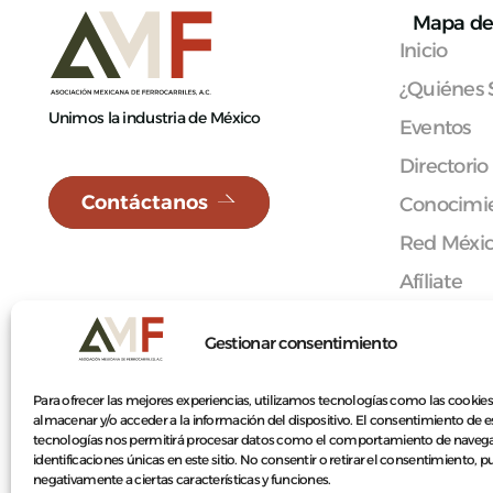
Mapa de 
Inicio
¿Quiénes
Unimos la industria de México
Eventos
Directorio
Contáctanos
Conocimie
Red Méxi
Afíliate
Contacto
Gestionar consentimiento
Para ofrecer las mejores experiencias, utilizamos tecnologías como las cookies
almacenar y/o acceder a la información del dispositivo. El consentimiento de e
© 2026 Asociación Mexicana de Ferrocarriles A.C.
tecnologías nos permitirá procesar datos como el comportamiento de navega
identificaciones únicas en este sitio. No consentir o retirar el consentimiento, 
negativamente a ciertas características y funciones.