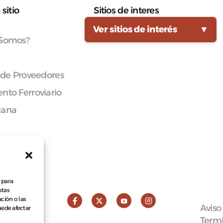
sitio
Sitios de interes
Ver sitios de interés
▼
 Somos?
 de Proveedores
nto Ferroviario
cana
 para
stas
ción o las
Aviso
puede afectar
Termi