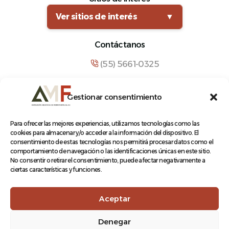
Ver sitios de interés
▼
Contáctanos
(55) 5661-0325
comunicacion@amf.org.mx
Gestionar consentimiento
Manuel María Contreras 133, Cuauhtémoc,
Cuauhtémoc, 06500, Ciudad de México.
Para ofrecer las mejores experiencias, utilizamos tecnologías como las
cookies para almacenar y/o acceder a la información del dispositivo. El
consentimiento de estas tecnologías nos permitirá procesar datos como el
comportamiento de navegación o las identificaciones únicas en este sitio.
No consentir o retirar el consentimiento, puede afectar negativamente a
ciertas características y funciones.
© 2026 Asociación Mexicana de Ferrocarriles A.C.
Aceptar
Denegar