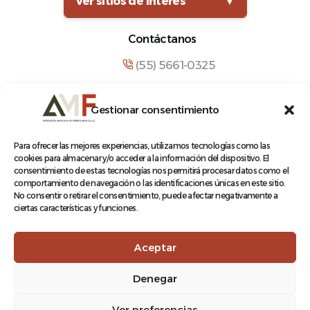
Ver sitios de interés
▼
Contáctanos
(55) 5661-0325
comunicacion@amf.org.mx
Gestionar consentimiento
Manuel María Contreras 133, Cuauhtémoc,
Cuauhtémoc, 06500, Ciudad de México.
Para ofrecer las mejores experiencias, utilizamos tecnologías como las
cookies para almacenar y/o acceder a la información del dispositivo. El
consentimiento de estas tecnologías nos permitirá procesar datos como el
comportamiento de navegación o las identificaciones únicas en este sitio.
No consentir o retirar el consentimiento, puede afectar negativamente a
ciertas características y funciones.
© 2026 Asociación Mexicana de Ferrocarriles A.C.
Aceptar
Denegar
Aviso de Privacidad
Ver preferencias