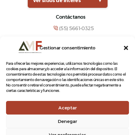
Ver sitios de interés
▼
Contáctanos
(55) 5661-0325
comunicacion@amf.org.mx
Gestionar consentimiento
Manuel María Contreras 133, Cuauhtémoc,
Cuauhtémoc, 06500, Ciudad de México.
Para ofrecer las mejores experiencias, utilizamos tecnologías como las
cookies para almacenar y/o acceder a la información del dispositivo. El
consentimiento de estas tecnologías nos permitirá procesar datos como el
comportamiento de navegación o las identificaciones únicas en este sitio.
No consentir o retirar el consentimiento, puede afectar negativamente a
ciertas características y funciones.
© 2026 Asociación Mexicana de Ferrocarriles A.C.
Aceptar
Denegar
Aviso de Privacidad
Ver preferencias