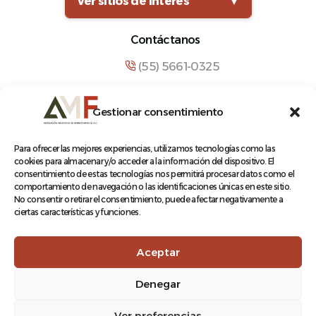
Ver sitios de interés
▼
Contáctanos
(55) 5661-0325
comunicacion@amf.org.mx
Gestionar consentimiento
Manuel María Contreras 133, Cuauhtémoc,
Cuauhtémoc, 06500, Ciudad de México.
Para ofrecer las mejores experiencias, utilizamos tecnologías como las
cookies para almacenar y/o acceder a la información del dispositivo. El
consentimiento de estas tecnologías nos permitirá procesar datos como el
comportamiento de navegación o las identificaciones únicas en este sitio.
No consentir o retirar el consentimiento, puede afectar negativamente a
ciertas características y funciones.
© 2026 Asociación Mexicana de Ferrocarriles A.C.
Aceptar
Denegar
Aviso de Privacidad
Ver preferencias