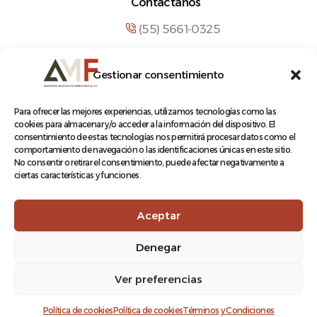
Contáctanos
(55) 5661-0325
comunicacion@amf.org.mx
Gestionar consentimiento
Manuel María Contreras 133, Cuauhtémoc,
Cuauhtémoc, 06500, Ciudad de México.
Para ofrecer las mejores experiencias, utilizamos tecnologías como las
cookies para almacenar y/o acceder a la información del dispositivo. El
consentimiento de estas tecnologías nos permitirá procesar datos como el
comportamiento de navegación o las identificaciones únicas en este sitio.
No consentir o retirar el consentimiento, puede afectar negativamente a
ciertas características y funciones.
© 2026 Asociación Mexicana de Ferrocarriles A.C.
Aceptar
Denegar
Aviso de Privacidad
Ver preferencias
Terminos y condiciones
Log In
Política de cookies
Política de cookies
Términos y Condiciones