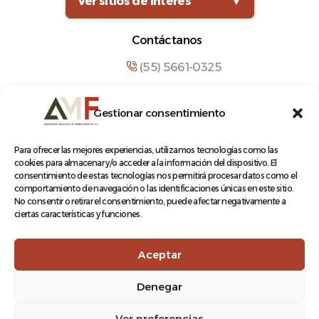
Ver sitios de interés
▼
Contáctanos
(55) 5661-0325
comunicacion@amf.org.mx
Gestionar consentimiento
Manuel María Contreras 133, Cuauhtémoc,
Cuauhtémoc, 06500, Ciudad de México.
Para ofrecer las mejores experiencias, utilizamos tecnologías como las
cookies para almacenar y/o acceder a la información del dispositivo. El
consentimiento de estas tecnologías nos permitirá procesar datos como el
comportamiento de navegación o las identificaciones únicas en este sitio.
No consentir o retirar el consentimiento, puede afectar negativamente a
ciertas características y funciones.
© 2026 Asociación Mexicana de Ferrocarriles A.C.
Aceptar
Denegar
Aviso de Privacidad
Ver preferencias