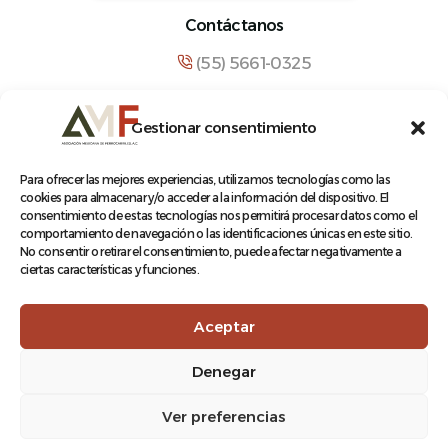
Contáctanos
(55) 5661-0325
comunicacion@amf.org.mx
Gestionar consentimiento
Manuel María Contreras 133, Cuauhtémoc,
Cuauhtémoc, 06500, Ciudad de México.
Para ofrecer las mejores experiencias, utilizamos tecnologías como las
cookies para almacenar y/o acceder a la información del dispositivo. El
consentimiento de estas tecnologías nos permitirá procesar datos como el
comportamiento de navegación o las identificaciones únicas en este sitio.
No consentir o retirar el consentimiento, puede afectar negativamente a
ciertas características y funciones.
© 2026 Asociación Mexicana de Ferrocarriles A.C.
Aceptar
Denegar
Aviso de Privacidad
Ver preferencias
Terminos y condiciones
Log In