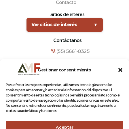
Contacto
Sitios de interes
Ver sitios de interés
▼
Contáctanos
(55) 5661-0325
comunicacion@amf.org.mx
Gestionar consentimiento
Manuel María Contreras 133, Cuauhtémoc,
Cuauhtémoc, 06500, Ciudad de México.
Para ofrecer las mejores experiencias, utilizamos tecnologías como las
cookies para almacenar y/o acceder a la información del dispositivo. El
consentimiento de estas tecnologías nos permitirá procesar datos como el
comportamiento de navegación o las identificaciones únicas en este sitio.
No consentir o retirar el consentimiento, puede afectar negativamente a
ciertas características y funciones.
© 2026 Asociación Mexicana de Ferrocarriles A.C.
Aceptar