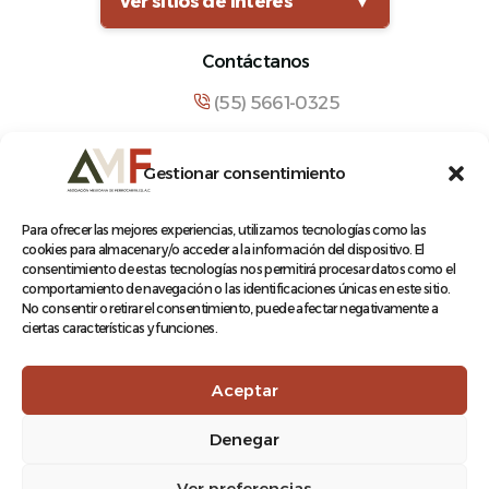
Ver sitios de interés
▼
Contáctanos
(55) 5661-0325
comunicacion@amf.org.mx
Gestionar consentimiento
Manuel María Contreras 133, Cuauhtémoc,
Cuauhtémoc, 06500, Ciudad de México.
Para ofrecer las mejores experiencias, utilizamos tecnologías como las
cookies para almacenar y/o acceder a la información del dispositivo. El
consentimiento de estas tecnologías nos permitirá procesar datos como el
comportamiento de navegación o las identificaciones únicas en este sitio.
No consentir o retirar el consentimiento, puede afectar negativamente a
ciertas características y funciones.
© 2026 Asociación Mexicana de Ferrocarriles A.C.
Aceptar
Denegar
Aviso de Privacidad
Ver preferencias