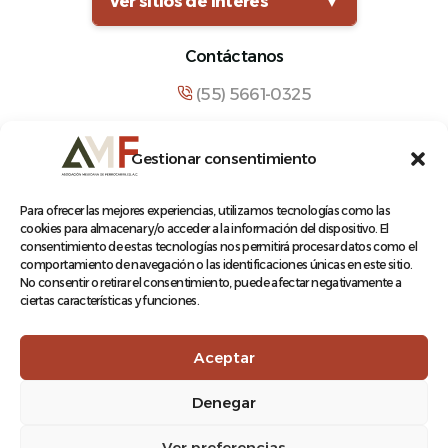
Ver sitios de interés
▼
Contáctanos
(55) 5661-0325
comunicacion@amf.org.mx
Gestionar consentimiento
Manuel María Contreras 133, Cuauhtémoc,
Cuauhtémoc, 06500, Ciudad de México.
Para ofrecer las mejores experiencias, utilizamos tecnologías como las
cookies para almacenar y/o acceder a la información del dispositivo. El
consentimiento de estas tecnologías nos permitirá procesar datos como el
comportamiento de navegación o las identificaciones únicas en este sitio.
No consentir o retirar el consentimiento, puede afectar negativamente a
ciertas características y funciones.
© 2026 Asociación Mexicana de Ferrocarriles A.C.
Aceptar
Denegar
Aviso de Privacidad
Ver preferencias