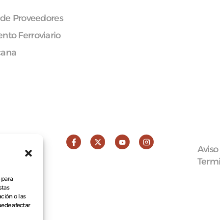
 de Proveedores
nto Ferroviario
cana
Aviso
Termi
 para
stas
ción o las
puede afectar