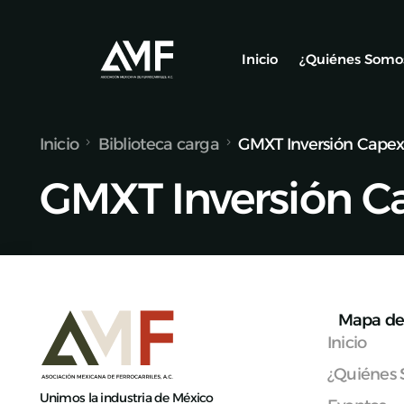
Inicio
¿Quiénes Somo
Inicio
Biblioteca carga
GMXT Inversión Cape
Socios
GMXT Inversión C
Nuestro Equ
Alianzas y C
Mapa de 
Inicio
¿Quiénes
Unimos la industria de México