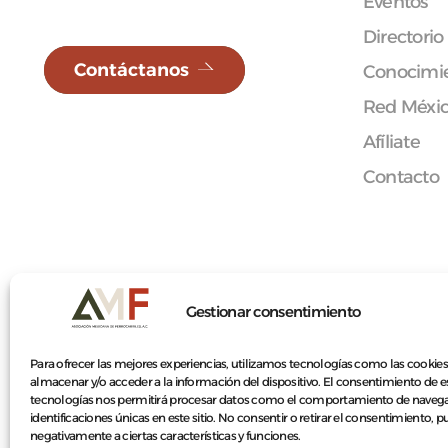
Eventos
Directorio
Contáctanos
Conocimie
Red Méxi
Afíliate
Contacto
© 2026 Asociación Mexicana de Ferrocarriles A.C.
Gestionar consentimiento
Para ofrecer las mejores experiencias, utilizamos tecnologías como las cookies
almacenar y/o acceder a la información del dispositivo. El consentimiento de e
tecnologías nos permitirá procesar datos como el comportamiento de navega
identificaciones únicas en este sitio. No consentir o retirar el consentimiento, 
negativamente a ciertas características y funciones.