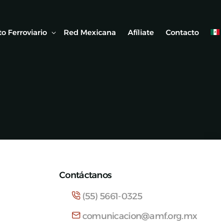
o Ferroviario
Red Mexicana
Afíliate
Contacto
 Ferroviaria
 Artículos
Contáctanos
(55) 5661-0325
comunicacion@amf.org.mx