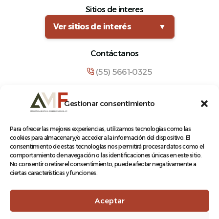
Sitios de interes
Ver sitios de interés
▼
Contáctanos
(55) 5661-0325
comunicacion@amf.org.mx
Gestionar consentimiento
Manuel María Contreras 133, Cuauhtémoc,
Cuauhtémoc, 06500, Ciudad de México.
Para ofrecer las mejores experiencias, utilizamos tecnologías como las
cookies para almacenar y/o acceder a la información del dispositivo. El
consentimiento de estas tecnologías nos permitirá procesar datos como el
comportamiento de navegación o las identificaciones únicas en este sitio.
No consentir o retirar el consentimiento, puede afectar negativamente a
ciertas características y funciones.
© 2026 Asociación Mexicana de Ferrocarriles A.C.
Aceptar