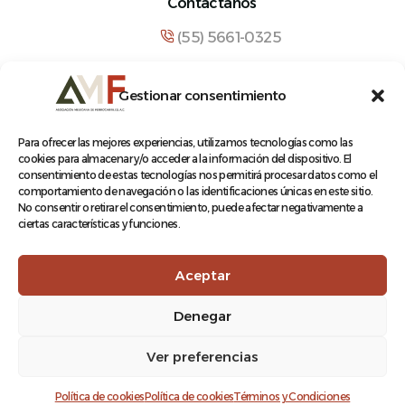
Contáctanos
(55) 5661-0325
comunicacion@amf.org.mx
Gestionar consentimiento
Manuel María Contreras 133, Cuauhtémoc,
Cuauhtémoc, 06500, Ciudad de México.
Para ofrecer las mejores experiencias, utilizamos tecnologías como las
cookies para almacenar y/o acceder a la información del dispositivo. El
consentimiento de estas tecnologías nos permitirá procesar datos como el
comportamiento de navegación o las identificaciones únicas en este sitio.
No consentir o retirar el consentimiento, puede afectar negativamente a
ciertas características y funciones.
© 2026 Asociación Mexicana de Ferrocarriles A.C.
Aceptar
Denegar
Aviso de Privacidad
Ver preferencias
Terminos y condiciones
Log In
Política de cookies
Política de cookies
Términos y Condiciones