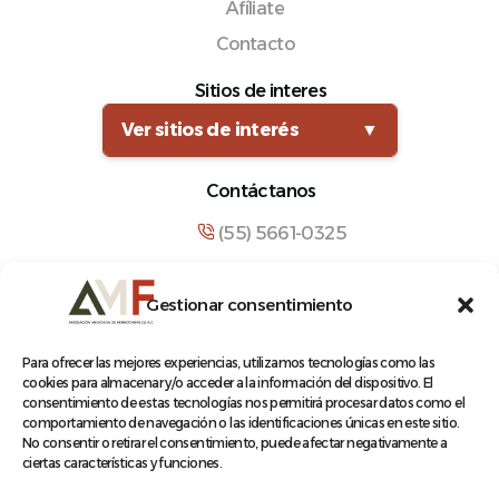
Afíliate
Contacto
Sitios de interes
Ver sitios de interés
▼
Contáctanos
(55) 5661-0325
comunicacion@amf.org.mx
Gestionar consentimiento
Manuel María Contreras 133, Cuauhtémoc,
Cuauhtémoc, 06500, Ciudad de México.
Para ofrecer las mejores experiencias, utilizamos tecnologías como las
cookies para almacenar y/o acceder a la información del dispositivo. El
consentimiento de estas tecnologías nos permitirá procesar datos como el
comportamiento de navegación o las identificaciones únicas en este sitio.
No consentir o retirar el consentimiento, puede afectar negativamente a
ciertas características y funciones.
© 2026 Asociación Mexicana de Ferrocarriles A.C.