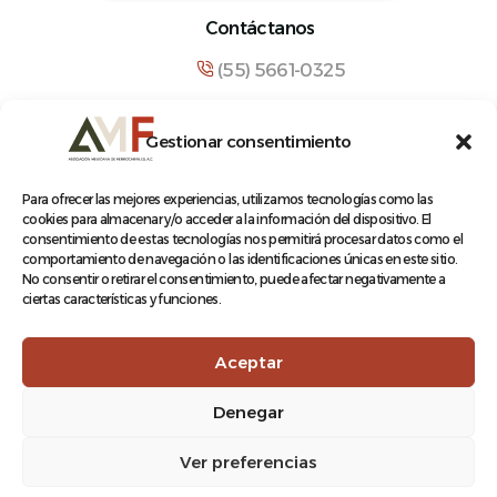
Contáctanos
(55) 5661-0325
comunicacion@amf.org.mx
Gestionar consentimiento
Manuel María Contreras 133, Cuauhtémoc,
Cuauhtémoc, 06500, Ciudad de México.
Para ofrecer las mejores experiencias, utilizamos tecnologías como las
cookies para almacenar y/o acceder a la información del dispositivo. El
consentimiento de estas tecnologías nos permitirá procesar datos como el
comportamiento de navegación o las identificaciones únicas en este sitio.
No consentir o retirar el consentimiento, puede afectar negativamente a
ciertas características y funciones.
© 2026 Asociación Mexicana de Ferrocarriles A.C.
Aceptar
Denegar
Aviso de Privacidad
Ver preferencias
Terminos y condiciones
Log In