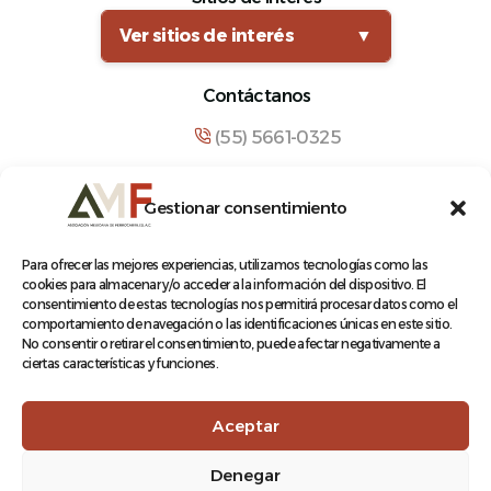
Ver sitios de interés
▼
Contáctanos
(55) 5661-0325
comunicacion@amf.org.mx
Gestionar consentimiento
Manuel María Contreras 133, Cuauhtémoc,
Cuauhtémoc, 06500, Ciudad de México.
Para ofrecer las mejores experiencias, utilizamos tecnologías como las
cookies para almacenar y/o acceder a la información del dispositivo. El
consentimiento de estas tecnologías nos permitirá procesar datos como el
comportamiento de navegación o las identificaciones únicas en este sitio.
No consentir o retirar el consentimiento, puede afectar negativamente a
ciertas características y funciones.
© 2026 Asociación Mexicana de Ferrocarriles A.C.
Aceptar
Denegar