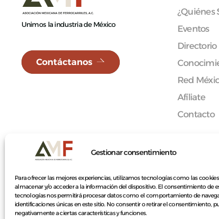
¿Quiénes
Unimos la industria de México
Eventos
Directorio
Contáctanos
Conocimie
Red Méxi
Afíliate
Contacto
Gestionar consentimiento
© 2026 Asociación Mexicana de Ferrocarriles A.C.
Para ofrecer las mejores experiencias, utilizamos tecnologías como las cookies
almacenar y/o acceder a la información del dispositivo. El consentimiento de e
tecnologías nos permitirá procesar datos como el comportamiento de navega
identificaciones únicas en este sitio. No consentir o retirar el consentimiento, 
negativamente a ciertas características y funciones.