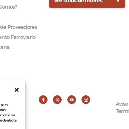
Ver sitios de interés
▼
 Somos?
 de Proveedores
nto Ferroviario
cana
Aviso
 para
stas
Termi
ción o las
puede afectar