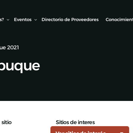
s?
Eventos
Directorio de Proveedores
Conocimient
ue 2021
Conexión AMF
Biblioteca
obuque
ipo
Webinars Técnicos
Estudios y
onvenios
Visitas técnicas
Expo Rail
Semana de Seguridad Vial Ferroviaria
Seminarios Web
sitio
Sitios de interes