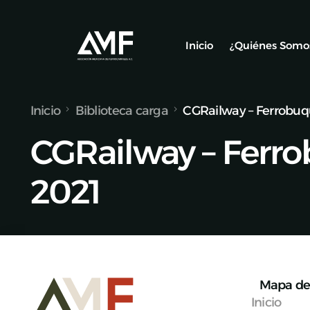
Inicio
¿Quiénes Somo
Inicio
Biblioteca carga
CGRailway – Ferrobuq
Socios
CGRailway – Ferr
Nuestro Equ
Alianzas y C
2021
Mapa de 
Inicio