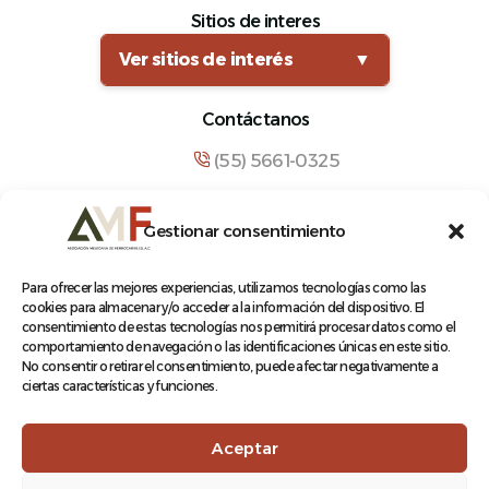
Sitios de interes
Ver sitios de interés
▼
Contáctanos
(55) 5661-0325
comunicacion@amf.org.mx
Gestionar consentimiento
Manuel María Contreras 133, Cuauhtémoc,
Cuauhtémoc, 06500, Ciudad de México.
Para ofrecer las mejores experiencias, utilizamos tecnologías como las
cookies para almacenar y/o acceder a la información del dispositivo. El
consentimiento de estas tecnologías nos permitirá procesar datos como el
comportamiento de navegación o las identificaciones únicas en este sitio.
No consentir o retirar el consentimiento, puede afectar negativamente a
ciertas características y funciones.
© 2026 Asociación Mexicana de Ferrocarriles A.C.
Aceptar