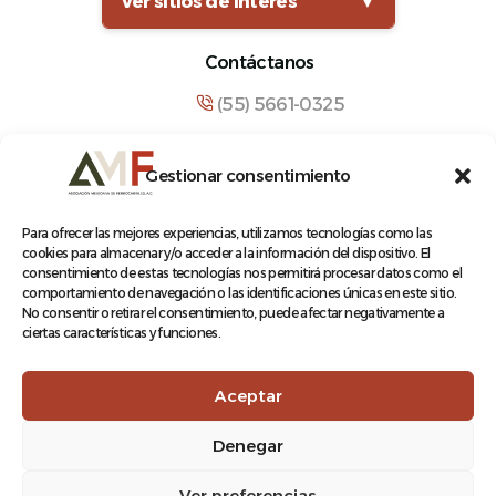
Ver sitios de interés
▼
Contáctanos
(55) 5661-0325
comunicacion@amf.org.mx
Gestionar consentimiento
Manuel María Contreras 133, Cuauhtémoc,
Cuauhtémoc, 06500, Ciudad de México.
Para ofrecer las mejores experiencias, utilizamos tecnologías como las
cookies para almacenar y/o acceder a la información del dispositivo. El
consentimiento de estas tecnologías nos permitirá procesar datos como el
comportamiento de navegación o las identificaciones únicas en este sitio.
No consentir o retirar el consentimiento, puede afectar negativamente a
ciertas características y funciones.
© 2026 Asociación Mexicana de Ferrocarriles A.C.
Aceptar
Denegar
Aviso de Privacidad
Ver preferencias