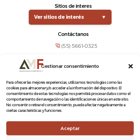
Sitios de interes
Ver sitios de interés
▼
Contáctanos
(55) 5661-0325
comunicacion@amf.org.mx
Gestionar consentimiento
Manuel María Contreras 133, Cuauhtémoc,
Cuauhtémoc, 06500, Ciudad de México.
Para ofrecer las mejores experiencias, utilizamos tecnologías como las
cookies para almacenar y/o acceder a la información del dispositivo. El
consentimiento de estas tecnologías nos permitirá procesar datos como el
comportamiento de navegación o las identificaciones únicas en este sitio.
No consentir o retirar el consentimiento, puede afectar negativamente a
ciertas características y funciones.
© 2026 Asociación Mexicana de Ferrocarriles A.C.
Aceptar