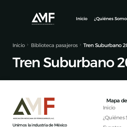
Inicio
¿Quiénes Somo
Inicio
Biblioteca pasajeros
Tren Suburbano 2
Socios
Tren Suburbano 2
Nuestro Equ
Alianzas y C
Mapa de 
Inicio
¿Quiénes
Unimos la industria de México