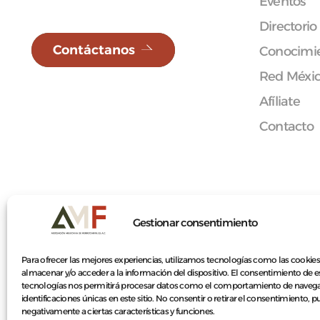
Eventos
Directorio
Contáctanos
Conocimie
Red Méxi
Afíliate
Contacto
© 2026 Asociación Mexicana de Ferrocarriles A.C.
Gestionar consentimiento
Para ofrecer las mejores experiencias, utilizamos tecnologías como las cookies
almacenar y/o acceder a la información del dispositivo. El consentimiento de e
tecnologías nos permitirá procesar datos como el comportamiento de navega
identificaciones únicas en este sitio. No consentir o retirar el consentimiento, 
negativamente a ciertas características y funciones.