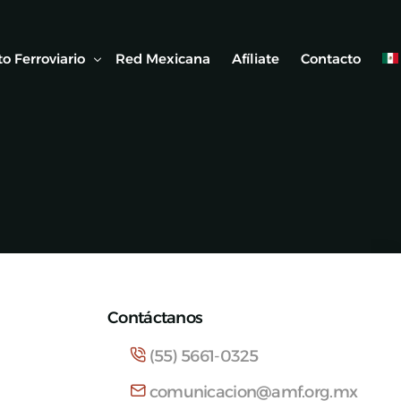
o Ferroviario
Red Mexicana
Afíliate
Contacto
 Ferroviaria
 Artículos
Contáctanos
(55) 5661-0325
comunicacion@amf.org.mx