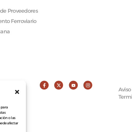
 de Proveedores
nto Ferroviario
cana
Aviso
Termi
 para
stas
ción o las
puede afectar