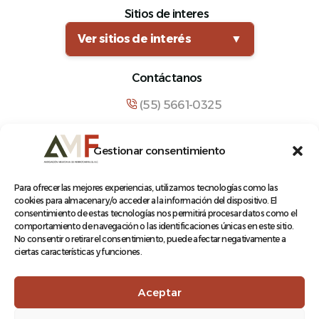
Sitios de interes
Ver sitios de interés
▼
Contáctanos
(55) 5661-0325
comunicacion@amf.org.mx
Gestionar consentimiento
Manuel María Contreras 133, Cuauhtémoc,
Cuauhtémoc, 06500, Ciudad de México.
Para ofrecer las mejores experiencias, utilizamos tecnologías como las
cookies para almacenar y/o acceder a la información del dispositivo. El
consentimiento de estas tecnologías nos permitirá procesar datos como el
comportamiento de navegación o las identificaciones únicas en este sitio.
No consentir o retirar el consentimiento, puede afectar negativamente a
ciertas características y funciones.
© 2026 Asociación Mexicana de Ferrocarriles A.C.
Aceptar