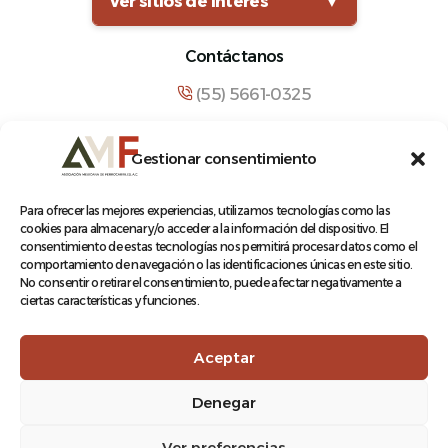
Ver sitios de interés
▼
Contáctanos
(55) 5661-0325
comunicacion@amf.org.mx
Gestionar consentimiento
Manuel María Contreras 133, Cuauhtémoc,
Cuauhtémoc, 06500, Ciudad de México.
Para ofrecer las mejores experiencias, utilizamos tecnologías como las
cookies para almacenar y/o acceder a la información del dispositivo. El
consentimiento de estas tecnologías nos permitirá procesar datos como el
comportamiento de navegación o las identificaciones únicas en este sitio.
No consentir o retirar el consentimiento, puede afectar negativamente a
ciertas características y funciones.
© 2026 Asociación Mexicana de Ferrocarriles A.C.
Aceptar
Denegar
Aviso de Privacidad
Ver preferencias