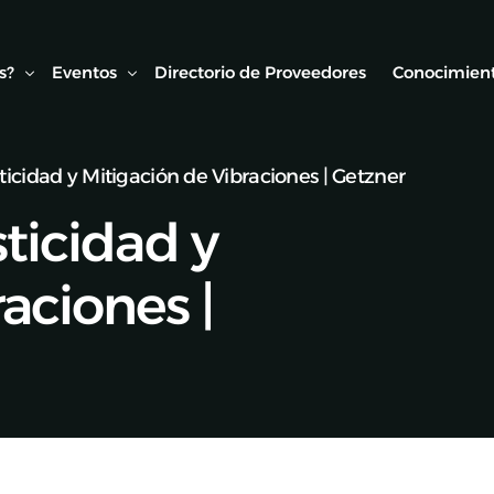
s?
Eventos
Directorio de Proveedores
Conocimient
ticidad y Mitigación de Vibraciones | Getzner
Conexión AMF
Biblioteca
ticidad y
ipo
Webinars Técnicos
Estudios y
onvenios
Visitas técnicas
aciones |
Expo Rail
Semana de Seguridad Vial Ferroviaria
Seminarios Web