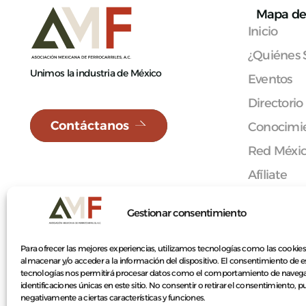
Mapa de 
Inicio
¿Quiénes
Unimos la industria de México
Eventos
Directorio
Contáctanos
Conocimie
Red Méxi
Afíliate
Contacto
Gestionar consentimiento
Para ofrecer las mejores experiencias, utilizamos tecnologías como las cookies
almacenar y/o acceder a la información del dispositivo. El consentimiento de e
© 2026 Asociación Mexicana de Ferrocarriles A.C.
tecnologías nos permitirá procesar datos como el comportamiento de navega
identificaciones únicas en este sitio. No consentir o retirar el consentimiento, 
negativamente a ciertas características y funciones.