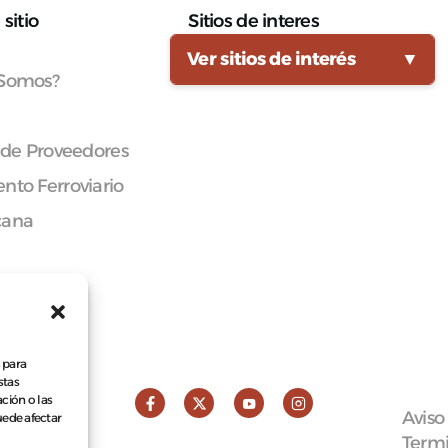
sitio
Sitios de interes
Ver sitios de interés
▼
 Somos?
 de Proveedores
nto Ferroviario
cana
 para
stas
ción o las
Aviso
puede afectar
Termi