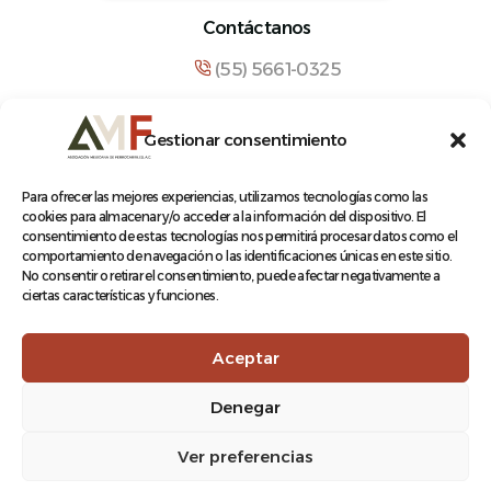
Contáctanos
(55) 5661-0325
comunicacion@amf.org.mx
Gestionar consentimiento
Manuel María Contreras 133, Cuauhtémoc,
Cuauhtémoc, 06500, Ciudad de México.
Para ofrecer las mejores experiencias, utilizamos tecnologías como las
cookies para almacenar y/o acceder a la información del dispositivo. El
consentimiento de estas tecnologías nos permitirá procesar datos como el
comportamiento de navegación o las identificaciones únicas en este sitio.
No consentir o retirar el consentimiento, puede afectar negativamente a
ciertas características y funciones.
© 2026 Asociación Mexicana de Ferrocarriles A.C.
Aceptar
Denegar
Aviso de Privacidad
Ver preferencias
Terminos y condiciones
Log In