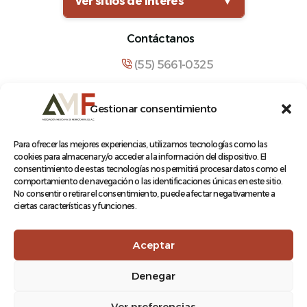
Ver sitios de interés
▼
Contáctanos
(55) 5661-0325
comunicacion@amf.org.mx
Gestionar consentimiento
Manuel María Contreras 133, Cuauhtémoc,
Cuauhtémoc, 06500, Ciudad de México.
Para ofrecer las mejores experiencias, utilizamos tecnologías como las
cookies para almacenar y/o acceder a la información del dispositivo. El
consentimiento de estas tecnologías nos permitirá procesar datos como el
comportamiento de navegación o las identificaciones únicas en este sitio.
No consentir o retirar el consentimiento, puede afectar negativamente a
ciertas características y funciones.
© 2026 Asociación Mexicana de Ferrocarriles A.C.
Aceptar
Denegar
Aviso de Privacidad
Ver preferencias