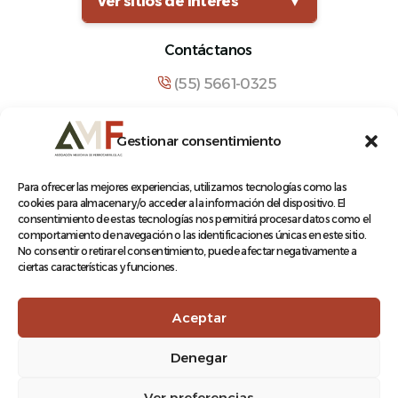
Ver sitios de interés
▼
Contáctanos
(55) 5661-0325
comunicacion@amf.org.mx
Gestionar consentimiento
Manuel María Contreras 133, Cuauhtémoc,
Cuauhtémoc, 06500, Ciudad de México.
Para ofrecer las mejores experiencias, utilizamos tecnologías como las
cookies para almacenar y/o acceder a la información del dispositivo. El
consentimiento de estas tecnologías nos permitirá procesar datos como el
comportamiento de navegación o las identificaciones únicas en este sitio.
No consentir o retirar el consentimiento, puede afectar negativamente a
ciertas características y funciones.
© 2026 Asociación Mexicana de Ferrocarriles A.C.
Aceptar
Denegar
Aviso de Privacidad
Ver preferencias