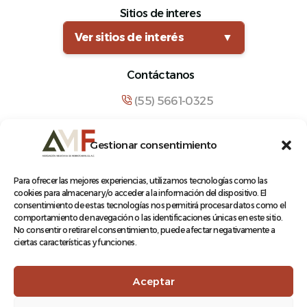
Sitios de interes
Ver sitios de interés
▼
Contáctanos
(55) 5661-0325
comunicacion@amf.org.mx
Gestionar consentimiento
Manuel María Contreras 133, Cuauhtémoc,
Cuauhtémoc, 06500, Ciudad de México.
Para ofrecer las mejores experiencias, utilizamos tecnologías como las
cookies para almacenar y/o acceder a la información del dispositivo. El
consentimiento de estas tecnologías nos permitirá procesar datos como el
comportamiento de navegación o las identificaciones únicas en este sitio.
No consentir o retirar el consentimiento, puede afectar negativamente a
ciertas características y funciones.
© 2026 Asociación Mexicana de Ferrocarriles A.C.
Aceptar