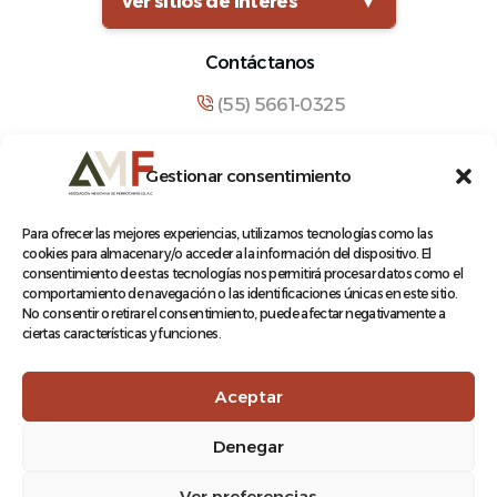
Ver sitios de interés
▼
Contáctanos
(55) 5661-0325
comunicacion@amf.org.mx
Gestionar consentimiento
Manuel María Contreras 133, Cuauhtémoc,
Cuauhtémoc, 06500, Ciudad de México.
Para ofrecer las mejores experiencias, utilizamos tecnologías como las
cookies para almacenar y/o acceder a la información del dispositivo. El
consentimiento de estas tecnologías nos permitirá procesar datos como el
comportamiento de navegación o las identificaciones únicas en este sitio.
No consentir o retirar el consentimiento, puede afectar negativamente a
ciertas características y funciones.
© 2026 Asociación Mexicana de Ferrocarriles A.C.
Aceptar
Denegar
Aviso de Privacidad
Ver preferencias