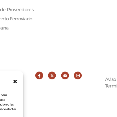
 de Proveedores
nto Ferroviario
cana
Aviso
Termi
 para
stas
ción o las
puede afectar