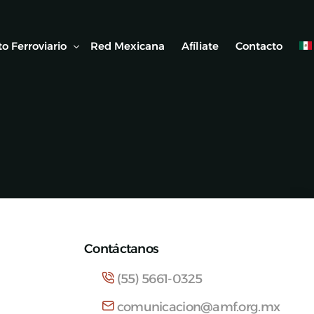
o Ferroviario
Red Mexicana
Afíliate
Contacto
 Ferroviaria
 Artículos
Contáctanos
(55) 5661-0325
comunicacion@amf.org.mx