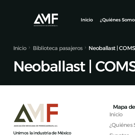
Inicio
¿Quiénes Somo
Inicio
Biblioteca pasajeros
Neoballast | COM
Socios
Neoballast | COM
Nuestro Equ
Alianzas y C
Mapa de 
Inicio
¿Quiénes
Unimos la industria de México