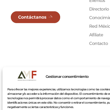
Eventos
Directorio
Contáctanos
Conocimie
Red Méxi
Afíliate
Contacto
© 2026 Asociación Mexicana de Ferrocarriles A.C.
Gestionar consentimiento
Para ofrecer las mejores experiencias, utilizamos tecnologías como las cookies
almacenar y/o acceder a la información del dispositivo. El consentimiento de e
tecnologías nos permitirá procesar datos como el comportamiento de navega
identificaciones únicas en este sitio. No consentir o retirar el consentimiento, 
negativamente a ciertas características y funciones.