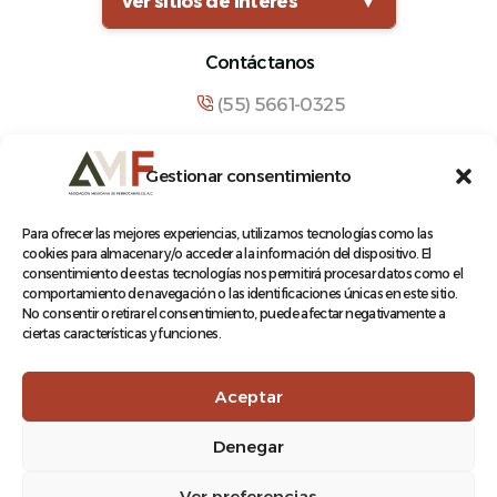
Ver sitios de interés
▼
Contáctanos
(55) 5661-0325
comunicacion@amf.org.mx
Gestionar consentimiento
Manuel María Contreras 133, Cuauhtémoc,
Cuauhtémoc, 06500, Ciudad de México.
Para ofrecer las mejores experiencias, utilizamos tecnologías como las
cookies para almacenar y/o acceder a la información del dispositivo. El
consentimiento de estas tecnologías nos permitirá procesar datos como el
comportamiento de navegación o las identificaciones únicas en este sitio.
No consentir o retirar el consentimiento, puede afectar negativamente a
ciertas características y funciones.
© 2026 Asociación Mexicana de Ferrocarriles A.C.
Aceptar
Denegar
Aviso de Privacidad
Ver preferencias