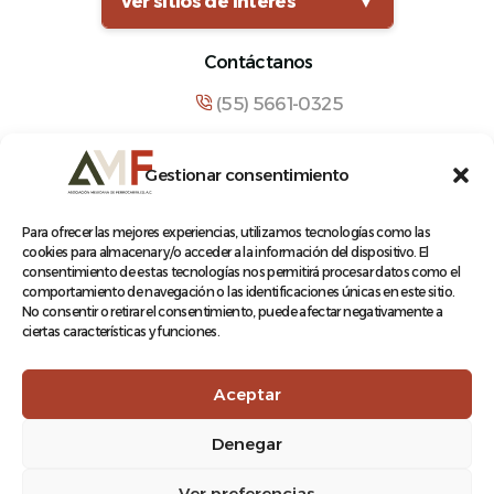
Ver sitios de interés
▼
Contáctanos
(55) 5661-0325
comunicacion@amf.org.mx
Gestionar consentimiento
Manuel María Contreras 133, Cuauhtémoc,
Cuauhtémoc, 06500, Ciudad de México.
Para ofrecer las mejores experiencias, utilizamos tecnologías como las
cookies para almacenar y/o acceder a la información del dispositivo. El
consentimiento de estas tecnologías nos permitirá procesar datos como el
comportamiento de navegación o las identificaciones únicas en este sitio.
No consentir o retirar el consentimiento, puede afectar negativamente a
ciertas características y funciones.
© 2026 Asociación Mexicana de Ferrocarriles A.C.
Aceptar
Denegar
Aviso de Privacidad
Ver preferencias