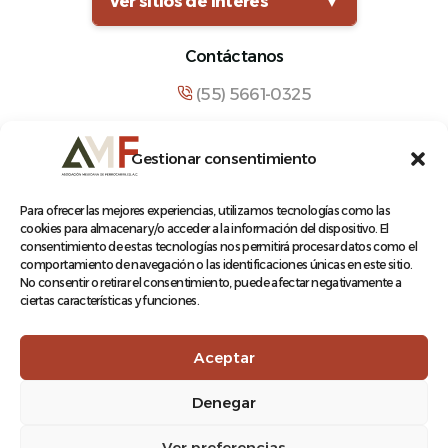
Ver sitios de interés
▼
Contáctanos
(55) 5661-0325
comunicacion@amf.org.mx
Gestionar consentimiento
Manuel María Contreras 133, Cuauhtémoc,
Cuauhtémoc, 06500, Ciudad de México.
Para ofrecer las mejores experiencias, utilizamos tecnologías como las
cookies para almacenar y/o acceder a la información del dispositivo. El
consentimiento de estas tecnologías nos permitirá procesar datos como el
comportamiento de navegación o las identificaciones únicas en este sitio.
No consentir o retirar el consentimiento, puede afectar negativamente a
ciertas características y funciones.
© 2026 Asociación Mexicana de Ferrocarriles A.C.
Aceptar
Denegar
Aviso de Privacidad
Ver preferencias