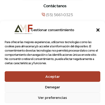
Contáctanos
(55) 5661-0325
comunicacion@amf.org.mx
Gestionar consentimiento
Manuel María Contreras 133, Cuauhtémoc,
Cuauhtémoc, 06500, Ciudad de México.
Para ofrecer las mejores experiencias, utilizamos tecnologías como las
cookies para almacenar y/o acceder a la información del dispositivo. El
consentimiento de estas tecnologías nos permitirá procesar datos como el
comportamiento de navegación o las identificaciones únicas en este sitio.
No consentir o retirar el consentimiento, puede afectar negativamente a
ciertas características y funciones.
© 2026 Asociación Mexicana de Ferrocarriles A.C.
Aceptar
Denegar
Aviso de Privacidad
Ver preferencias
Terminos y condiciones
Log In