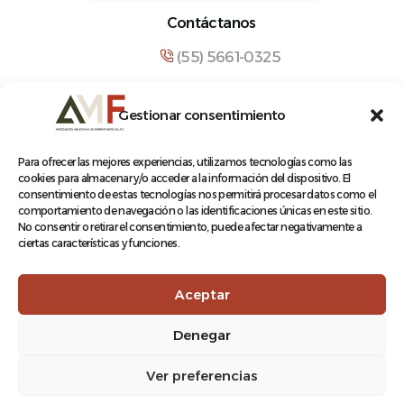
Contáctanos
(55) 5661-0325
comunicacion@amf.org.mx
Gestionar consentimiento
Manuel María Contreras 133, Cuauhtémoc,
Cuauhtémoc, 06500, Ciudad de México.
Para ofrecer las mejores experiencias, utilizamos tecnologías como las
cookies para almacenar y/o acceder a la información del dispositivo. El
consentimiento de estas tecnologías nos permitirá procesar datos como el
comportamiento de navegación o las identificaciones únicas en este sitio.
No consentir o retirar el consentimiento, puede afectar negativamente a
ciertas características y funciones.
© 2026 Asociación Mexicana de Ferrocarriles A.C.
Aceptar
Denegar
Aviso de Privacidad
Ver preferencias
Terminos y condiciones
Log In