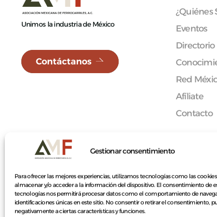
¿Quiénes
Unimos la industria de México
Eventos
Directorio
Contáctanos
Conocimie
Red Méxi
Afíliate
Contacto
Gestionar consentimiento
© 2026 Asociación Mexicana de Ferrocarriles A.C.
Para ofrecer las mejores experiencias, utilizamos tecnologías como las cookies
almacenar y/o acceder a la información del dispositivo. El consentimiento de e
tecnologías nos permitirá procesar datos como el comportamiento de navega
identificaciones únicas en este sitio. No consentir o retirar el consentimiento, 
negativamente a ciertas características y funciones.