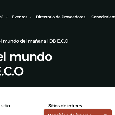
s?
Eventos
Directorio de Proveedores
Conocimient
a el mundo del mañana | DB E.C.O
Conexión AMF
Biblioteca
a el mundo
ipo
Webinars Técnicos
Estudios y
onvenios
Visitas técnicas
.C.O
Expo Rail
Semana de Seguridad Vial Ferroviaria
Seminarios Web
sitio
Sitios de interes