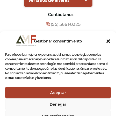
Ver sitios de interés
▼
Contáctanos
(55) 5661-0325
comunicacion@amf.org.mx
Gestionar consentimiento
Manuel María Contreras 133, Cuauhtémoc,
Cuauhtémoc, 06500, Ciudad de México.
Para ofrecer las mejores experiencias, utilizamos tecnologías como las
cookies para almacenar y/o acceder a la información del dispositivo. El
consentimiento de estas tecnologías nos permitirá procesar datos como el
comportamiento de navegación o las identificaciones únicas en este sitio.
No consentir o retirar el consentimiento, puede afectar negativamente a
ciertas características y funciones.
© 2026 Asociación Mexicana de Ferrocarriles A.C.
Aceptar
Denegar
Aviso de Privacidad
Ver preferencias