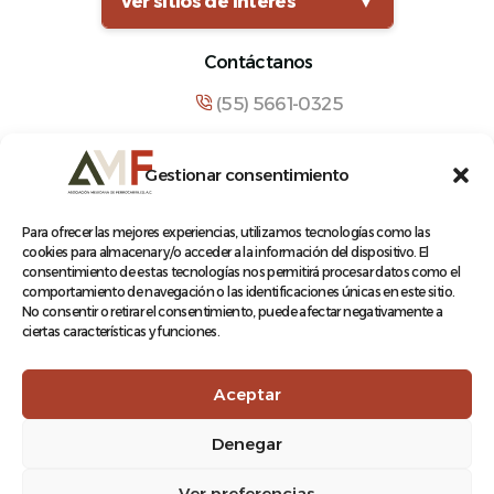
Ver sitios de interés
▼
Contáctanos
(55) 5661-0325
comunicacion@amf.org.mx
Gestionar consentimiento
Manuel María Contreras 133, Cuauhtémoc,
Cuauhtémoc, 06500, Ciudad de México.
Para ofrecer las mejores experiencias, utilizamos tecnologías como las
cookies para almacenar y/o acceder a la información del dispositivo. El
consentimiento de estas tecnologías nos permitirá procesar datos como el
comportamiento de navegación o las identificaciones únicas en este sitio.
No consentir o retirar el consentimiento, puede afectar negativamente a
ciertas características y funciones.
© 2026 Asociación Mexicana de Ferrocarriles A.C.
Aceptar
Denegar
Aviso de Privacidad
Ver preferencias